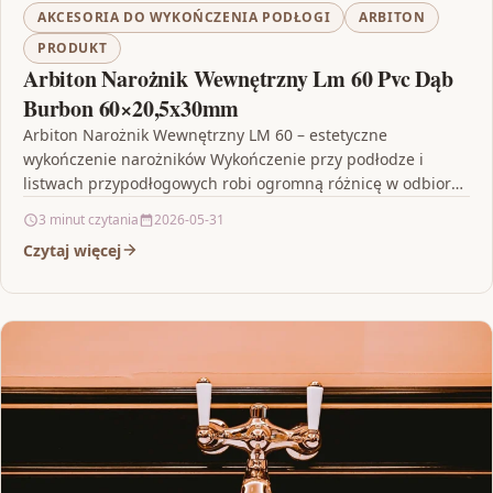
AKCESORIA DO WYKOŃCZENIA PODŁOGI
ARBITON
PRODUKT
Arbiton Narożnik Wewnętrzny Lm 60 Pvc Dąb
Burbon 60×20,5x30mm
Arbiton Narożnik Wewnętrzny LM 60 – estetyczne
wykończenie narożników Wykończenie przy podłodze i
listwach przypodłogowych robi ogromną różnicę w odbiorze
całego wnętrza. Jeśli zależy…
3 minut czytania
2026-05-31
Czytaj więcej