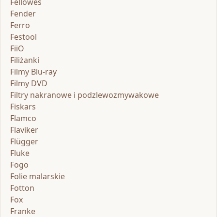
Fellowes
Fender
Ferro
Festool
FiiO
Filiżanki
Filmy Blu-ray
Filmy DVD
Filtry nakranowe i podzlewozmywakowe
Fiskars
Flamco
Flaviker
Flügger
Fluke
Fogo
Folie malarskie
Fotton
Fox
Franke