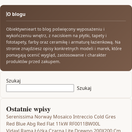
O blogu
Obiektywnieart to blog poświęcony wyposażeniu i
wykończeniu wnętrz, z naciskiem na płytki, tapety i
fototapety, farby oraz ceramikę i armaturę łazienkową. Na
stronie znajdziesz opisy konkretnych modeli i marek, które
pomagają ocenić wygląd, zastosowanie i charakter
produktów przed zakupem.
Szukaj
Szukaj
Ostatnie wpisy
Serenissima Norway Mosaico Intreccio Cold Gres
Red Blue Abg Red Flat 11kW RF0011BW00L
Vidaxl Rama Łóżka Czarna Lite Drewno 200X200 Cm