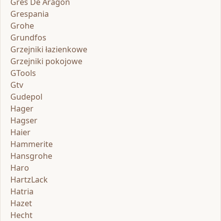
Gres De Aragon
Grespania
Grohe
Grundfos
Grzejniki łazienkowe
Grzejniki pokojowe
GTools
Gtv
Gudepol
Hager
Hagser
Haier
Hammerite
Hansgrohe
Haro
HartzLack
Hatria
Hazet
Hecht