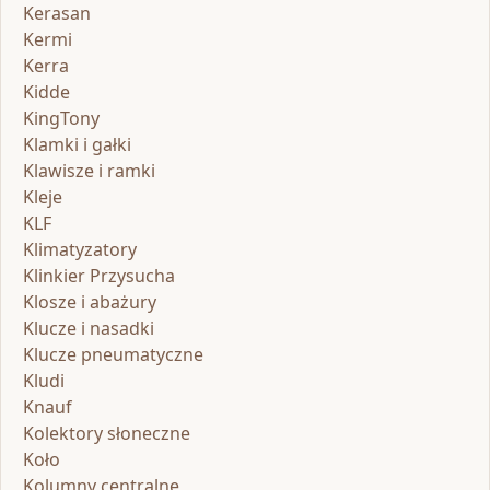
Kerasan
Kermi
Kerra
Kidde
KingTony
Klamki i gałki
Klawisze i ramki
Kleje
KLF
Klimatyzatory
Klinkier Przysucha
Klosze i abażury
Klucze i nasadki
Klucze pneumatyczne
Kludi
Knauf
Kolektory słoneczne
Koło
Kolumny centralne