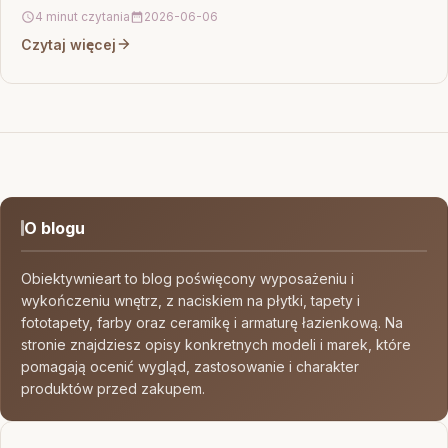
4 minut czytania
2026-06-06
Czytaj więcej
O blogu
Obiektywnieart to blog poświęcony wyposażeniu i
wykończeniu wnętrz, z naciskiem na płytki, tapety i
fototapety, farby oraz ceramikę i armaturę łazienkową. Na
stronie znajdziesz opisy konkretnych modeli i marek, które
pomagają ocenić wygląd, zastosowanie i charakter
produktów przed zakupem.