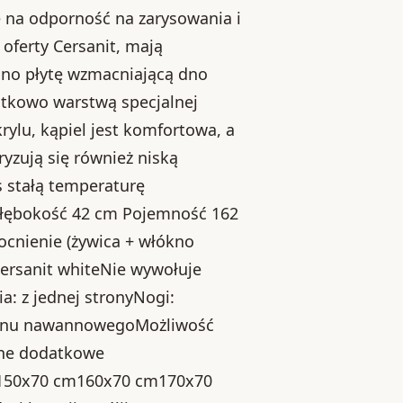
ę na odporność na zarysowania i
oferty Cersanit, mają
no płytę wzmacniającą dno
atkowo warstwą specjalnej
krylu, kąpiel jest komfortowa, a
ryzują się również niską
s stałą temperaturę
łębokość 42 cm Pojemność 162
cnienie (żywica + włókno
Cersanit whiteNie wywołuje
a: z jednej stronyNogi:
anu nawannowegoMożliwość
pne dodatkowe
150x70 cm160x70 cm170x70