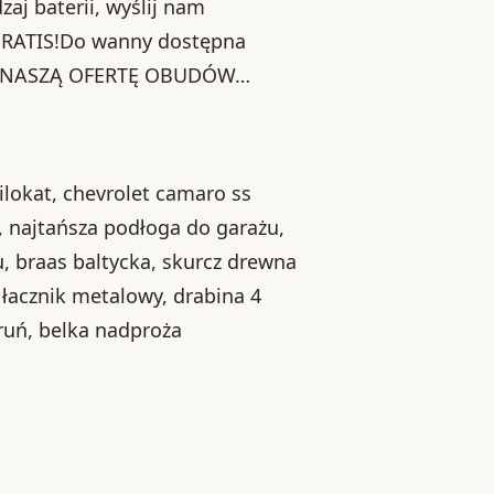
aj baterii, wyślij nam
 GRATIS!Do wanny dostępna
NA NASZĄ OFERTĘ OBUDÓW…
ilokat, chevrolet camaro ss
 najtańsza podłoga do garażu,
u, braas baltycka, skurcz drewna
łacznik metalowy, drabina 4
oruń, belka nadproża