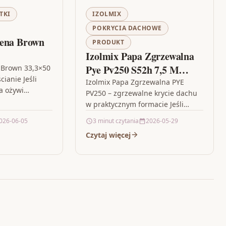
TKI
IZOLMIX
POKRYCIA DACHOWE
dena Brown
PRODUKT
Izolmix Papa Zgrzewalna
Pye Pv250 S52h 7,5 M
 Brown 33,3×50
cianie Jeśli
Rolka 7,5 M 2
Izolmix Papa Zgrzewalna PYE
ra ożywi
PV250 – zgrzewalne krycie dachu
5,2mm+/-15% 1 M
 przyjemnego,
w praktycznym formacie Jeśli
kteru, Cersanit
planujesz modernizację lub
026-06-05
3 minut czytania
2026-05-29
wykonanie pokrycia dachowego,
Czytaj więcej
liczy się materiał, który zapewnia…