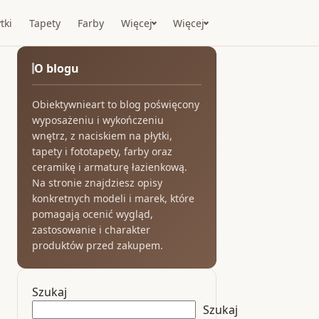
tki
Tapety
Farby
Więcej
Więcej
O blogu
Obiektywnieart to blog poświęcony
wyposażeniu i wykończeniu
wnętrz, z naciskiem na płytki,
tapety i fototapety, farby oraz
ceramikę i armaturę łazienkową.
Na stronie znajdziesz opisy
konkretnych modeli i marek, które
pomagają ocenić wygląd,
zastosowanie i charakter
produktów przed zakupem.
Szukaj
Szukaj