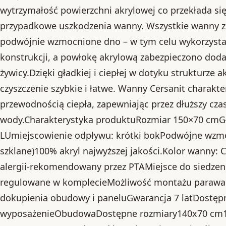
wytrzymałość powierzchni akrylowej co przekłada si
przypadkowe uszkodzenia wanny. Wszystkie wanny z 
podwójnie wzmocnione dno – w tym celu wykorzysta
konstrukcji, a powłokę akrylową zabezpieczono dod
żywicy.Dzięki gładkiej i ciepłej w dotyku strukturze a
czyszczenie szybkie i łatwe. Wanny Cersanit charakte
przewodnością ciepła, zapewniając przez dłuższy cza
wody.Charakterystyka produktuRozmiar 150×70 cmG
LUmiejscowienie odpływu: krótki bokPodwójne wzmo
szklane)100% akryl najwyższej jakości.Kolor wanny: 
alergii-rekomendowany przez PTAMiejsce do siedzeni
regulowane w komplecieMożliwość montażu paraw
dokupienia obudowy i paneluGwarancja 7 latDostę
wyposażenieObudowaDostępne rozmiary140x70 cm