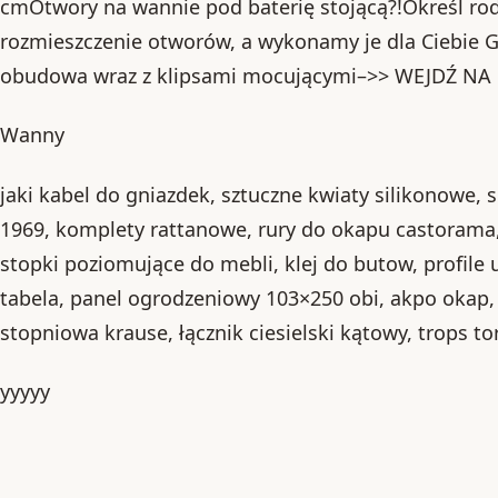
cmOtwory na wannie pod baterię stojącą?!Określ rodz
rozmieszczenie otworów, a wykonamy je dla Ciebie
obudowa wraz z klipsami mocującymi–>> WEJDŹ 
Wanny
jaki kabel do gniazdek, sztuczne kwiaty silikonowe, s
1969, komplety rattanowe, rury do okapu castorama,
stopki poziomujące do mebli, klej do butow, profile 
tabela, panel ogrodzeniowy 103×250 obi, akpo okap, 
stopniowa krause, łącznik ciesielski kątowy, trops t
yyyyy