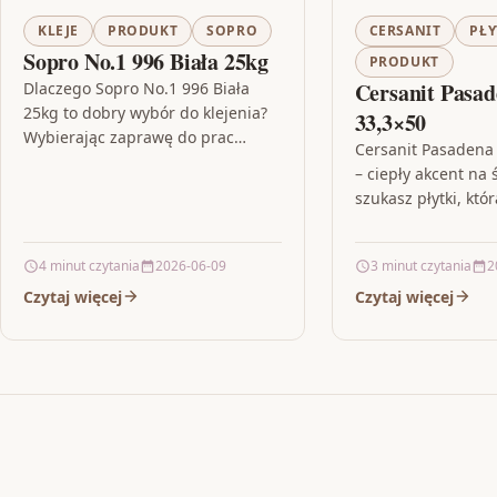
KLEJE
PRODUKT
SOPRO
CERSANIT
PŁY
Sopro No.1 996 Biała 25kg
PRODUKT
Cersanit Pasa
Dlaczego Sopro No.1 996 Biała
25kg to dobry wybór do klejenia?
33,3×50
Wybierając zaprawę do prac
Cersanit Pasadena
wykończeniowych, szukasz
– ciepły akcent na ś
produktu, który zapewni stabilne
szukasz płytki, któ
wiązanie i pozwoli…
wnętrze i doda mu
„ziemistego” chara
4 minut czytania
2026-06-09
3 minut czytania
2
Pasadena Brown…
Czytaj więcej
Czytaj więcej