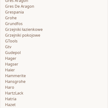
Gres Aragon
Gres De Aragon
Grespania
Grohe
Grundfos
Grzejniki łazienkowe
Grzejniki pokojowe
GTools
Gtv
Gudepol
Hager
Hagser
Haier
Hammerite
Hansgrohe
Haro
HartzLack
Hatria
Hazet