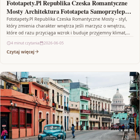
Fototapety.Pl Republika Czeska Romantyczne
Mosty Architektura Fototapeta Samoprzylepna
250x250cm Fizelina
Fototapety.Pl Republika Czeska Romantyczne Mosty – styl,
który zmienia charakter wnętrza Jeśli marzysz o wnętrzu,
które od razu przyciąga wzrok i buduje przyjemny klimat,…
4 minut czytania
2026-06-05
Czytaj więcej