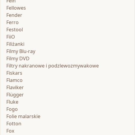
Fein
Fellowes
Fender
Ferro
Festool
FiiO
Filiżanki
Filmy Blu-ray
Filmy DVD
Filtry nakranowe i podzlewozmywakowe
Fiskars
Flamco
Flaviker
Flügger
Fluke
Fogo
Folie malarskie
Fotton
Fox