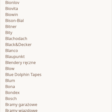
Bionlov
Biovita
Biowin
Bison-Bial
Bitner
Bity
Blachodach
Black&Decker
Blanco
Blaupunkt
Blendery ręczne
Blow
Blue Dolphin Tapes
Blum
Bona
Bondex
Bosch
Bramy garażowe
Bramy wjazdowe