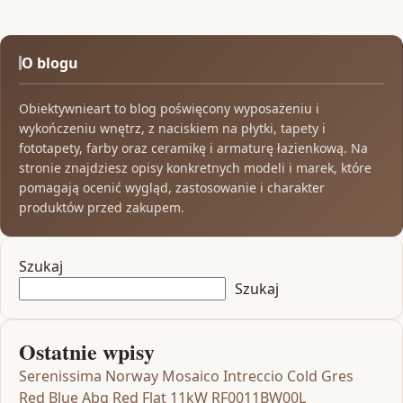
O blogu
Obiektywnieart to blog poświęcony wyposażeniu i
wykończeniu wnętrz, z naciskiem na płytki, tapety i
fototapety, farby oraz ceramikę i armaturę łazienkową. Na
stronie znajdziesz opisy konkretnych modeli i marek, które
pomagają ocenić wygląd, zastosowanie i charakter
produktów przed zakupem.
Szukaj
Szukaj
Ostatnie wpisy
Serenissima Norway Mosaico Intreccio Cold Gres
Red Blue Abg Red Flat 11kW RF0011BW00L