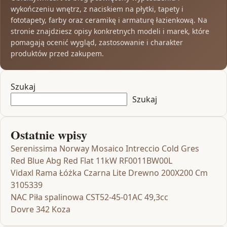
wykończeniu wnętrz, z naciskiem na płytki, tapety i
fototapety, farby oraz ceramikę i armaturę łazienkową. Na
stronie znajdziesz opisy konkretnych modeli i marek, które
pomagają ocenić wygląd, zastosowanie i charakter
produktów przed zakupem.
Szukaj
Szukaj
Ostatnie wpisy
Serenissima Norway Mosaico Intreccio Cold Gres
Red Blue Abg Red Flat 11kW RF0011BW00L
Vidaxl Rama Łóżka Czarna Lite Drewno 200X200 Cm
3105339
NAC Piła spalinowa CST52-45-01AC 49,3cc
Dovre 342 Koza