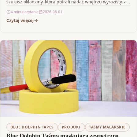
szukasz okładziny, która potrafi nadać wnętrzu wyrazisty, a
jednocześnie ponadczasowy charakter,…
4 minut czytania
2026-06-01
Czytaj więcej
BLUE DOLPHIN TAPES
PRODUKT
TAŚMY MALARSKIE
Blue Dolphin Taśma maskująca zewnętrzna