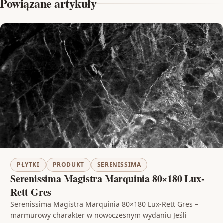
Powiązane artykuły
PŁYTKI
PRODUKT
SERENISSIMA
Serenissima Magistra Marquinia 80×180 Lux-
Rett Gres
Serenissima Magistra Marquinia 80×180 Lux-Rett Gres –
marmurowy charakter w nowoczesnym wydaniu Jeśli