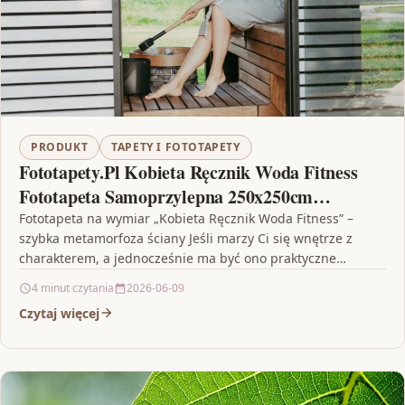
PRODUKT
TAPETY I FOTOTAPETY
Fototapety.Pl Kobieta Ręcznik Woda Fitness
Fototapeta Samoprzylepna 250x250cm
Magicstick
Fototapeta na wymiar „Kobieta Ręcznik Woda Fitness” –
szybka metamorfoza ściany Jeśli marzy Ci się wnętrze z
charakterem, a jednocześnie ma być ono praktyczne…
4 minut czytania
2026-06-09
Czytaj więcej