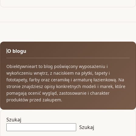
O blogu
Obiektywnieart to blog poświęcony wyposażeniu i
wykończeniu wnętrz, z naciskiem na płytki, tapety i
fototapety, farby oraz ceramikę i armaturę łazienkową. Na
stronie znajdziesz opisy konkretnych modeli i marek, które
pomagają ocenić wygląd, zastosowanie i charakter
produktów przed zakupem.
Szukaj
Szukaj