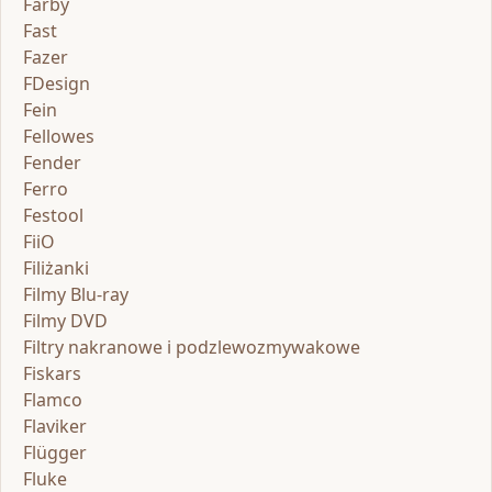
Farby
Fast
Fazer
FDesign
Fein
Fellowes
Fender
Ferro
Festool
FiiO
Filiżanki
Filmy Blu-ray
Filmy DVD
Filtry nakranowe i podzlewozmywakowe
Fiskars
Flamco
Flaviker
Flügger
Fluke