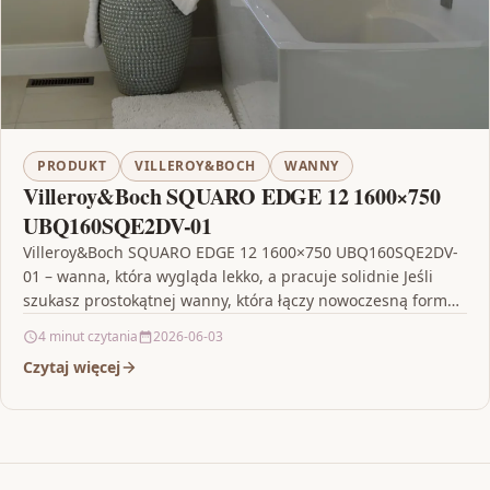
PRODUKT
VILLEROY&BOCH
WANNY
Villeroy&Boch SQUARO EDGE 12 1600×750
UBQ160SQE2DV-01
Villeroy&Boch SQUARO EDGE 12 1600×750 UBQ160SQE2DV-
01 – wanna, która wygląda lekko, a pracuje solidnie Jeśli
szukasz prostokątnej wanny, która łączy nowoczesną formę
z trwałym…
4 minut czytania
2026-06-03
Czytaj więcej