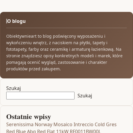
O blogu
Obiektywnieart to blog poświęcony wyposażeniu i
wykończeniu wnętrz, z naciskiem na płytki, tapety i
fototapety, farby oraz ceramikę i armaturę łazienkową. Na
stronie znajdziesz opisy konkretnych modeli i marek, które
pomagają ocenić wygląd, zastosowanie i charakter
produktów przed zakupem.
Szukaj
Szukaj
Ostatnie wpisy
Serenissima Norway Mosaico Intreccio Cold Gres
Red Blue Abg Red Flat 11kW RF0011BW00L