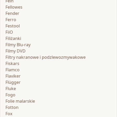
Fein
Fellowes
Fender
Ferro
Festool
FiiO
Filiżanki
Filmy Blu-ray
Filmy DVD
Filtry nakranowe i podzlewozmywakowe
Fiskars
Flamco
Flaviker
Flügger
Fluke
Fogo
Folie malarskie
Fotton
Fox