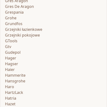
Gres Aragon
Gres De Aragon
Grespania
Grohe
Grundfos
Grzejniki łazienkowe
Grzejniki pokojowe
GTools
Gtv
Gudepol
Hager
Hagser
Haier
Hammerite
Hansgrohe
Haro
HartzLack
Hatria
Hazet