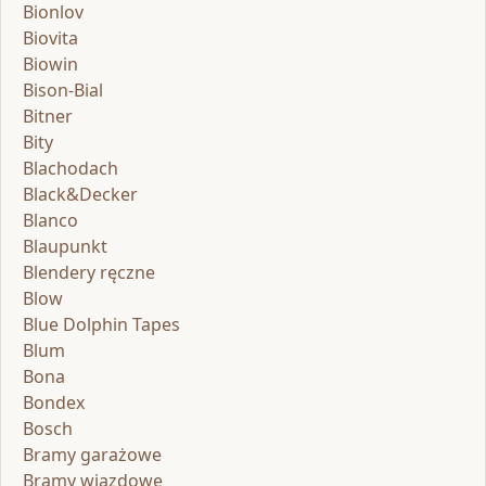
Bionlov
Biovita
Biowin
Bison-Bial
Bitner
Bity
Blachodach
Black&Decker
Blanco
Blaupunkt
Blendery ręczne
Blow
Blue Dolphin Tapes
Blum
Bona
Bondex
Bosch
Bramy garażowe
Bramy wjazdowe