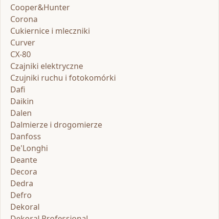
Cooper&Hunter
Corona
Cukiernice i mleczniki
Curver
CX-80
Czajniki elektryczne
Czujniki ruchu i fotokomórki
Dafi
Daikin
Dalen
Dalmierze i drogomierze
Danfoss
De'Longhi
Deante
Decora
Dedra
Defro
Dekoral
Dekoral Professional