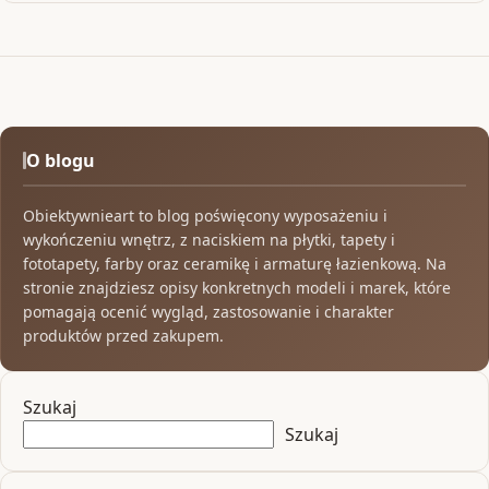
O blogu
Obiektywnieart to blog poświęcony wyposażeniu i
wykończeniu wnętrz, z naciskiem na płytki, tapety i
fototapety, farby oraz ceramikę i armaturę łazienkową. Na
stronie znajdziesz opisy konkretnych modeli i marek, które
pomagają ocenić wygląd, zastosowanie i charakter
produktów przed zakupem.
Szukaj
Szukaj