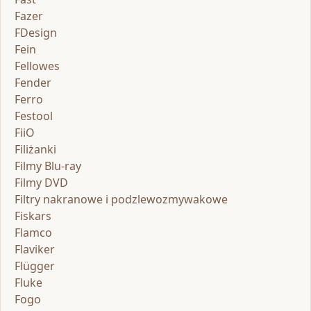
Fazer
FDesign
Fein
Fellowes
Fender
Ferro
Festool
FiiO
Filiżanki
Filmy Blu-ray
Filmy DVD
Filtry nakranowe i podzlewozmywakowe
Fiskars
Flamco
Flaviker
Flügger
Fluke
Fogo