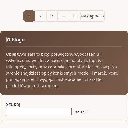
1
2
3
…
10
Następna →
O blogu
Obiektywnieart to blog poświęcony wyposażeniu i
wykończeniu wnętrz, z naciskiem na płytki, tapety i
fototapety, farby oraz ceramikę i armaturę łazienkową. Na
stronie znajdziesz opisy konkretnych modeli i marek, które
pomagają ocenić wygląd, zastosowanie i charakter
produktów przed zakupem.
Szukaj
Szukaj