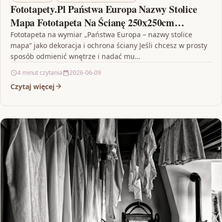
Fototapety.Pl Państwa Europa Nazwy Stolice
Mapa Fototapeta Na Ścianę 250x250cm
Magicstick
Fototapeta na wymiar „Państwa Europa – nazwy stolice
mapa” jako dekoracja i ochrona ściany Jeśli chcesz w prosty
sposób odmienić wnętrze i nadać mu…
4 minut czytania
2026-06-09
Czytaj więcej