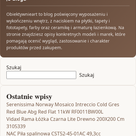
Obiektywnieart to blog poświęcony wyposażeniu i
wykończeniu wnętrz, z naciskiem na płytki, tapety i
fototapety, farby oraz ceramikę i armaturę łazienkową. Na
stronie znajdziesz opisy konkretnych modeli i marek, które
pomagają ocenić wygląd, zastosowanie i charakter
produktów przed zakupem.
Szukaj
Szukaj
Ostatnie wpisy
Serenissima Norway Mosaico Intreccio Cold Gres
Red Blue Abg Red Flat 11kW RF0011BW00L
Vidaxl Rama Łóżka Czarna Lite Drewno 200X200 Cm
3105339
NAC Piła spalinowa CST52-45-01AC 49,3cc