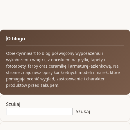
O blogu
Obiektywnieart to blog poświęcony wyposażeniu i
wykończeniu wnętrz, z naciskiem na płytki, tapety i
fototapety, farby oraz ceramikę i armaturę łazienkową. Na
stronie znajdziesz opisy konkretnych modeli i marek, które
pomagają ocenić wygląd, zastosowanie i charakter
produktów przed zakupem.
Szukaj
Szukaj