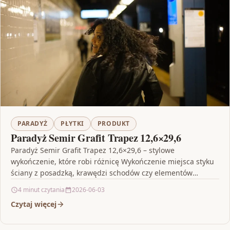
PARADYŻ
PŁYTKI
PRODUKT
Paradyż Semir Grafit Trapez 12,6×29,6
Paradyż Semir Grafit Trapez 12,6×29,6 – stylowe
wykończenie, które robi różnicę Wykończenie miejsca styku
ściany z posadzką, krawędzi schodów czy elementów
elewacyjnych potrafi podnieść…
4 minut czytania
2026-06-03
Czytaj więcej