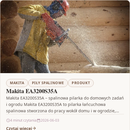
MAKITA
PIŁY SPALINOWE
PRODUKT
Makita EA3200S35A
Makita EA3200S35A – spalinowa pilarka do domowych zadań
i ogrodu Makita EA3200S35A to pilarka łańcuchowa
spalinowa stworzona do pracy wokół domu i w ogrodzie,…
4 minut czytania
2026-06-03
Czytaj więcej