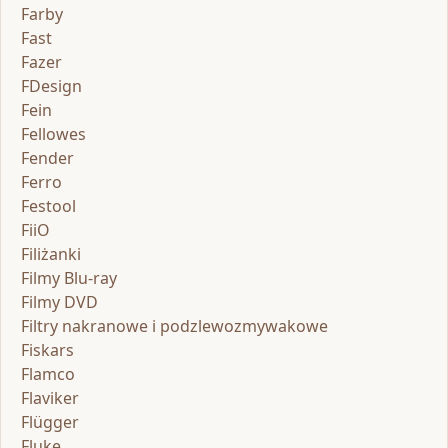
Farby
Fast
Fazer
FDesign
Fein
Fellowes
Fender
Ferro
Festool
FiiO
Filiżanki
Filmy Blu-ray
Filmy DVD
Filtry nakranowe i podzlewozmywakowe
Fiskars
Flamco
Flaviker
Flügger
Fluke