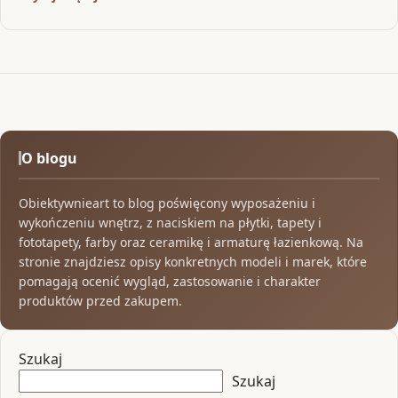
O blogu
Obiektywnieart to blog poświęcony wyposażeniu i
wykończeniu wnętrz, z naciskiem na płytki, tapety i
fototapety, farby oraz ceramikę i armaturę łazienkową. Na
stronie znajdziesz opisy konkretnych modeli i marek, które
pomagają ocenić wygląd, zastosowanie i charakter
produktów przed zakupem.
Szukaj
Szukaj