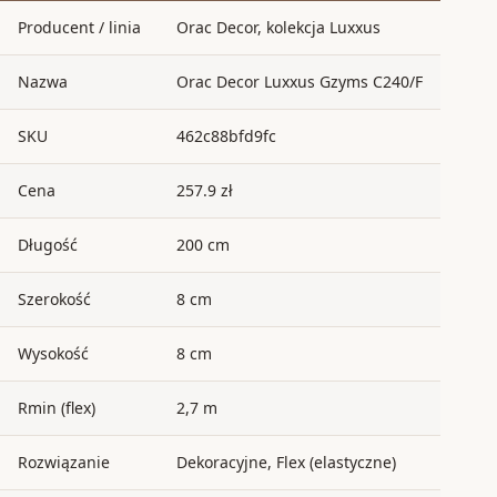
Producent / linia
Orac Decor, kolekcja Luxxus
Nazwa
Orac Decor Luxxus Gzyms C240/F
SKU
462c88bfd9fc
Cena
257.9 zł
Długość
200 cm
Szerokość
8 cm
Wysokość
8 cm
Rmin (flex)
2,7 m
Rozwiązanie
Dekoracyjne, Flex (elastyczne)