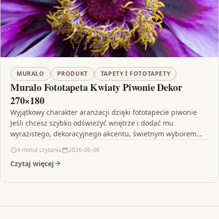
MURALO
PRODUKT
TAPETY I FOTOTAPETY
Muralo Fototapeta Kwiaty Piwonie Dekor
270×180
Wyjątkowy charakter aranżacji dzięki fototapecie piwonie
Jeśli chcesz szybko odświeżyć wnętrze i dodać mu
wyrazistego, dekoracyjnego akcentu, świetnym wyborem
może być Muralo Fototapeta Kwiaty…
4 minut czytania
2026-06-06
Czytaj więcej