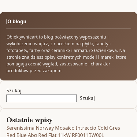
O blogu
Obiektywnieart to blog poświęcony wyposażeniu i
wykończeniu wnętrz, z naciskiem na płytki, tapety i
fototapety, farby oraz ceramikę i armaturę łazienkową. Na
stronie znajdziesz opisy konkretnych modeli i marek, które
pomagają ocenić wygląd, zastosowanie i charakter
produktów przed zakupem.
Szukaj
Szukaj
Ostatnie wpisy
Serenissima Norway Mosaico Intreccio Cold Gres
Red Blue Abg Red Flat 11kW RF0011BW00L