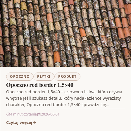
OPOCZNO
PŁYTKI
PRODUKT
Opoczno red border 1,5×40
Opoczno red border 1,5×40 – czerwona listwa, która ożywia
wnętrze Jeśli szukasz detalu, który nada łazience wyrazisty
charakter, Opoczno red border 1,5×40 sprawdzi się…
4 minut czytania
2026-06-01
Czytaj więcej