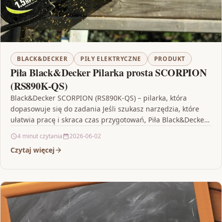
BLACK&DECKER
PIŁY ELEKTRYCZNE
PRODUKT
Piła Black&Decker Pilarka prosta SCORPION
(RS890K-QS)
Black&Decker SCORPION (RS890K-QS) – pilarka, która
dopasowuje się do zadania Jeśli szukasz narzędzia, które
ułatwia pracę i skraca czas przygotowań, Piła Black&Decker
Pilarka prosta…
4 minut czytania
2026-06-02
Czytaj więcej