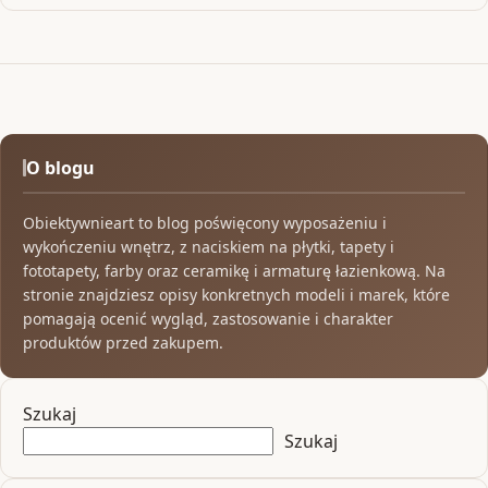
O blogu
Obiektywnieart to blog poświęcony wyposażeniu i
wykończeniu wnętrz, z naciskiem na płytki, tapety i
fototapety, farby oraz ceramikę i armaturę łazienkową. Na
stronie znajdziesz opisy konkretnych modeli i marek, które
pomagają ocenić wygląd, zastosowanie i charakter
produktów przed zakupem.
Szukaj
Szukaj