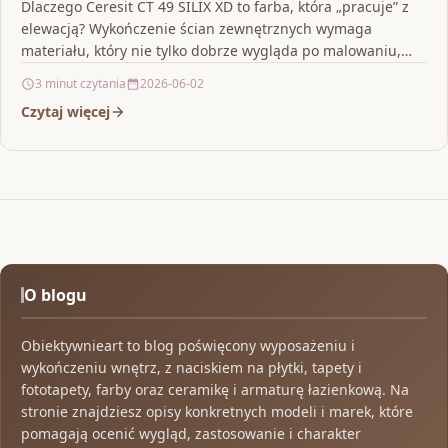
Dlaczego Ceresit CT 49 SILIX XD to farba, która „pracuje” z
elewacją? Wykończenie ścian zewnętrznych wymaga
materiału, który nie tylko dobrze wygląda po malowaniu,…
3 minut czytania
2026-06-02
Czytaj więcej
O blogu
Obiektywnieart to blog poświęcony wyposażeniu i
wykończeniu wnętrz, z naciskiem na płytki, tapety i
fototapety, farby oraz ceramikę i armaturę łazienkową. Na
stronie znajdziesz opisy konkretnych modeli i marek, które
pomagają ocenić wygląd, zastosowanie i charakter