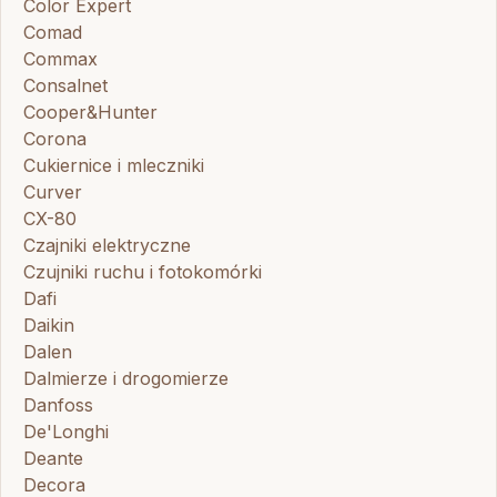
Color Expert
Comad
Commax
Consalnet
Cooper&Hunter
Corona
Cukiernice i mleczniki
Curver
CX-80
Czajniki elektryczne
Czujniki ruchu i fotokomórki
Dafi
Daikin
Dalen
Dalmierze i drogomierze
Danfoss
De'Longhi
Deante
Decora