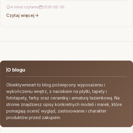
4 minut czytania
2026-05-30
Czytaj więcej
O blogu
Obiektywnieart to blog poświęcony wyposażeniu i
wykończeniu wnętrz, z naciskiem na płytki, tapety i
fototapety, farby oraz ceramikę i armaturę łazienkową. Na
stronie znajdziesz opisy konkretnych modeli i marek, które
pomagają ocenić wygląd, zastosowanie i charakter
produktów przed zakupem.