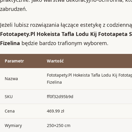
zabrudzeń.
Jeżeli lubisz rozwiązania łączące estetykę z codzienn
Fototapety.Pl Hokeista Tafla Lodu Kij Fototapet
Fizelina
będzie bardzo trafionym wyborem.
Parametr
Wartość
Fototapety.Pl Hokeista Tafla Lodu Kij Fot
Nazwa
Fizelina
SKU
ff0f32d95b9d
Cena
469.99 zł
Wymiary
250×250 cm