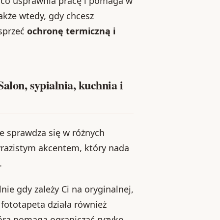
 co usprawnia pracę i pomaga w
akże wtedy, gdy chcesz
sprzeć
ochronę termiczną i
alon, sypialnia, kuchnia i
 że sprawdza się w różnych
yrazistym akcentem, który nada
.
nie gdy zależy Ci na oryginalnej,
e fototapeta działa również
tóra pomaga ograniczać ryzyko