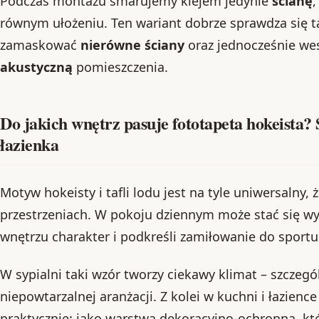
Podczas montażu smarujemy klejem jedynie
ścianę
,
równym ułożeniu. Ten wariant dobrze sprawdza się t
zamaskować
nierówne ściany
oraz jednocześnie we
akustyczną
pomieszczenia.
Do jakich wnętrz pasuje fototapeta hokeista? S
łazienka
Motyw hokeisty i tafli lodu jest na tyle uniwersalny,
przestrzeniach. W pokoju dziennym może stać się w
wnętrzu charakter i podkreśli zamiłowanie do sportu
W sypialni taki wzór tworzy ciekawy klimat – szczegól
niepowtarzalnej aranżacji. Z kolei w kuchni i łazienc
praktycznie: jako warstwa dekoracyjno-ochronna, k