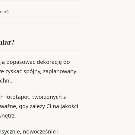
rcie)
miar?
ają dopasować dekorację do
że zyskać spójny, zaplanowany
chni.
h fototapet, tworzonych z
ważne, gdy zależy Ci na jakości
nętrz.
asycznie, nowocześnie i