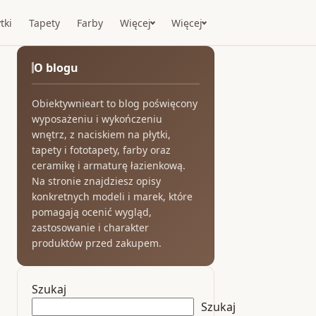
tki
Tapety
Farby
Więcej
Więcej
O blogu
Obiektywnieart to blog poświęcony
wyposażeniu i wykończeniu
wnętrz, z naciskiem na płytki,
tapety i fototapety, farby oraz
ceramikę i armaturę łazienkową.
Na stronie znajdziesz opisy
konkretnych modeli i marek, które
pomagają ocenić wygląd,
zastosowanie i charakter
produktów przed zakupem.
Szukaj
Szukaj