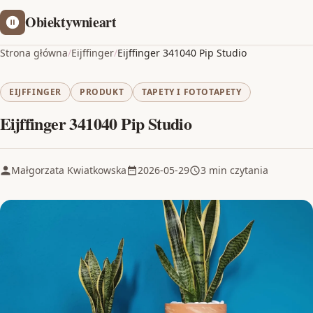
Obiektywnieart
Strona główna
/
Eijffinger
/
Eijffinger 341040 Pip Studio
EIJFFINGER
PRODUKT
TAPETY I FOTOTAPETY
Eijffinger 341040 Pip Studio
Małgorzata Kwiatkowska
2026-05-29
3 min czytania