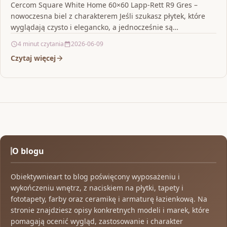
Cercom Square White Home 60×60 Lapp-Rett R9 Gres –
nowoczesna biel z charakterem Jeśli szukasz płytek, które
wyglądają czysto i elegancko, a jednocześnie są…
4 minut czytania
2026-06-09
Czytaj więcej
O blogu
Obiektywnieart to blog poświęcony wyposażeniu i
wykończeniu wnętrz, z naciskiem na płytki, tapety i
fototapety, farby oraz ceramikę i armaturę łazienkową. Na
stronie znajdziesz opisy konkretnych modeli i marek, które
pomagają ocenić wygląd, zastosowanie i charakter