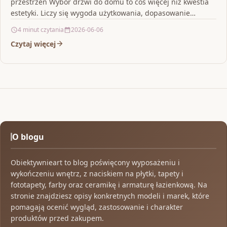
przestrzeń Wybór drzwi do domu to coś więcej niż kwestia
estetyki. Liczy się wygoda użytkowania, dopasowanie…
4 minut czytania
2026-06-06
Czytaj więcej
O blogu
Obiektywnieart to blog poświęcony wyposażeniu i
wykończeniu wnętrz, z naciskiem na płytki, tapety i
fototapety, farby oraz ceramikę i armaturę łazienkową. Na
stronie znajdziesz opisy konkretnych modeli i marek, które
pomagają ocenić wygląd, zastosowanie i charakter
produktów przed zakupem.