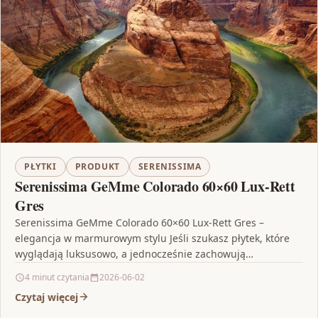
PŁYTKI
PRODUKT
SERENISSIMA
Serenissima GeMme Colorado 60×60 Lux-Rett
Gres
Serenissima GeMme Colorado 60×60 Lux-Rett Gres –
elegancja w marmurowym stylu Jeśli szukasz płytek, które
wyglądają luksusowo, a jednocześnie zachowują
praktyczność gresu, Serenissima GeMme…
4 minut czytania
2026-06-02
Czytaj więcej