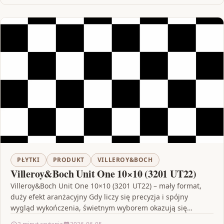
PŁYTKI
PRODUKT
VILLEROY&BOCH
Villeroy&Boch Unit One 10×10 (3201 UT22)
Villeroy&Boch Unit One 10×10 (3201 UT22) – mały format,
duży efekt aranżacyjny Gdy liczy się precyzja i spójny
wygląd wykończenia, świetnym wyborem okazują się…