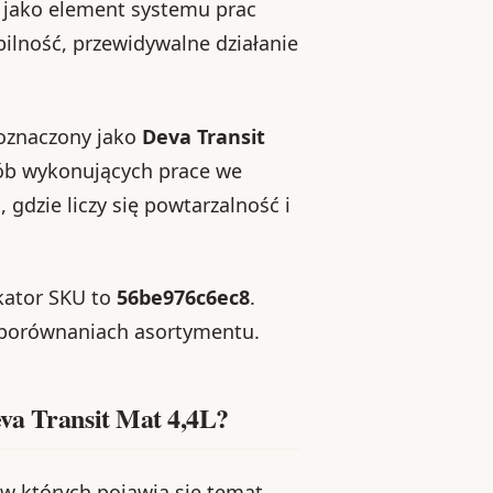
ę jako element systemu prac
abilność, przewidywalne działanie
 oznaczony jako
Deva Transit
sób wykonujących prace we
, gdzie liczy się powtarzalność i
ikator SKU to
56be976c6ec8
.
 porównaniach asortymentu.
va Transit Mat 4,4L?
 w których pojawia się temat