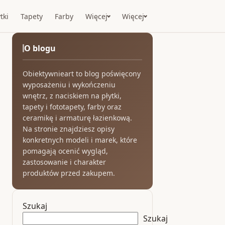
tki
Tapety
Farby
Więcej
Więcej
O blogu
Obiektywnieart to blog poświęcony
wyposażeniu i wykończeniu
wnętrz, z naciskiem na płytki,
tapety i fototapety, farby oraz
ceramikę i armaturę łazienkową.
Na stronie znajdziesz opisy
konkretnych modeli i marek, które
pomagają ocenić wygląd,
zastosowanie i charakter
produktów przed zakupem.
Szukaj
Szukaj