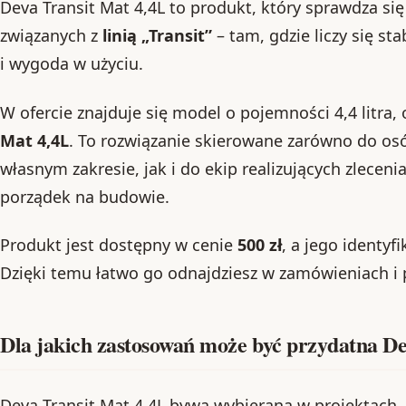
Deva Transit Mat 4,4L to produkt, który sprawdza si
związanych z
linią „Transit”
– tam, gdzie liczy się st
i wygoda w użyciu.
W ofercie znajduje się model o pojemności 4,4 litra,
Mat 4,4L
. To rozwiązanie skierowane zarówno do o
własnym zakresie, jak i do ekip realizujących zlecenia
porządek na budowie.
Produkt jest dostępny w cenie
500 zł
, a jego identyf
Dzięki temu łatwo go odnajdziesz w zamówieniach i
Dla jakich zastosowań może być przydatna De
Deva Transit Mat 4,4L bywa wybierana w projektach,