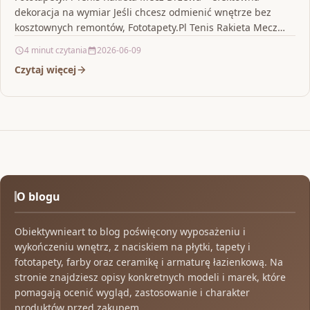
dekoracja na wymiar Jeśli chcesz odmienić wnętrze bez
kosztownych remontów, Fototapety.Pl Tenis Rakieta Mecz
Drzewa Fototapeta Samoprzylepna…
4 minut czytania
2026-06-09
Czytaj więcej
O blogu
Obiektywnieart to blog poświęcony wyposażeniu i
wykończeniu wnętrz, z naciskiem na płytki, tapety i
fototapety, farby oraz ceramikę i armaturę łazienkową. Na
stronie znajdziesz opisy konkretnych modeli i marek, które
pomagają ocenić wygląd, zastosowanie i charakter
produktów przed zakupem.