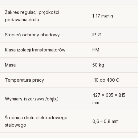
Zakres regulacji prędkości
1-17 m/min
podawania drutu
Stopień ochrony obudowy
IP 21
Klasa izolacji transformatorów
HM
Masa
50 kg
Temperatura pracy
-10 do 400 C
427 x 635 x 815
Wymiary (szer./wys./głęb.)
mm
Średnica drutu elektrodowego
0,6 – 0,8 mm
stalowego