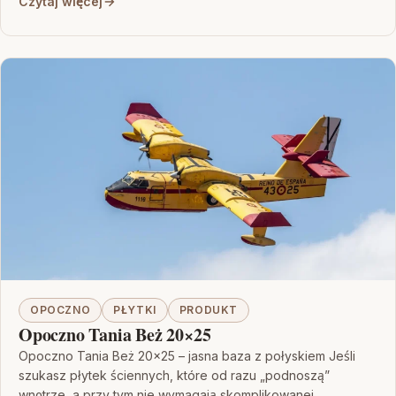
Czytaj więcej
OPOCZNO
PŁYTKI
PRODUKT
Opoczno Tania Beż 20×25
Opoczno Tania Beż 20×25 – jasna baza z połyskiem Jeśli
szukasz płytek ściennych, które od razu „podnoszą”
wnętrze, a przy tym nie wymagają skomplikowanej…