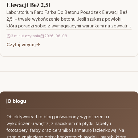
Elewacji Beż 2,5l
Laboratorium Farb Farba Do Betonu Posadzek Elewacji Beż
2,5l – trwałe wykończenie betonu Jeśli szukasz powłoki,
która poradzi sobie z wymagającymi warunkami na zewnątrz,
…
3 minut czytania
2026-06-08
Czytaj więcej
O blogu
Obiektywnieart to blog poświęcony wyposażeniu i
wykończeniu wnętrz, z naciskiem na płytki, tapety i
fototapety, farby oraz ceramikę i armaturę łazienkową. Na
stronie znajdziesz opisy konkretnych modeli i marek, które