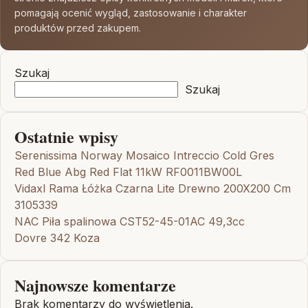
pomagają ocenić wygląd, zastosowanie i charakter
produktów przed zakupem.
Szukaj
Szukaj
Ostatnie wpisy
Serenissima Norway Mosaico Intreccio Cold Gres
Red Blue Abg Red Flat 11kW RF0011BW00L
Vidaxl Rama Łóżka Czarna Lite Drewno 200X200 Cm
3105339
NAC Piła spalinowa CST52-45-01AC 49,3cc
Dovre 342 Koza
Najnowsze komentarze
Brak komentarzy do wyświetlenia.