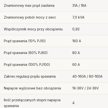
Znamionowy max prąd zasilania
31A / 18A
Znamionowy pobór mocy z sieci
7,0 kVA
Współczynnik mocy przy obciążeniu
0,92
Prąd spawania (10% PJ10)
160 A
Prąd spawania (60% PJ60)
80 A
Prąd spawania (100% PJ100)
60 A
Zakres regulacji prądu spawania
40-160A / 80-160A
Napięcie wyjściowe bez obciążenia
19-36V / 24-36V
Ilość przełączanych stopni napięcia
4
spawania