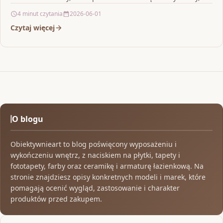
jednocześnie ponadczasowy charakter,…
4 minut czytania
2026-06-01
Czytaj więcej
O blogu
Obiektywnieart to blog poświęcony wyposażeniu i
wykończeniu wnętrz, z naciskiem na płytki, tapety i
fototapety, farby oraz ceramikę i armaturę łazienkową. Na
stronie znajdziesz opisy konkretnych modeli i marek, które
pomagają ocenić wygląd, zastosowanie i charakter
produktów przed zakupem.