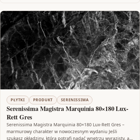
PŁYTKI
PRODUKT
SERENISSIMA
Serenissima Magistra Marquinia 80×180 Lux-
Rett Gres
Serenissima Magistra Marquinia 80×180 Lux-Rett Gres –
marmurowy charakter w nowoczesnym wydaniu Jeśli
szukasz okładziny, która potrafi nadać wnętrzu wyrazisty, a