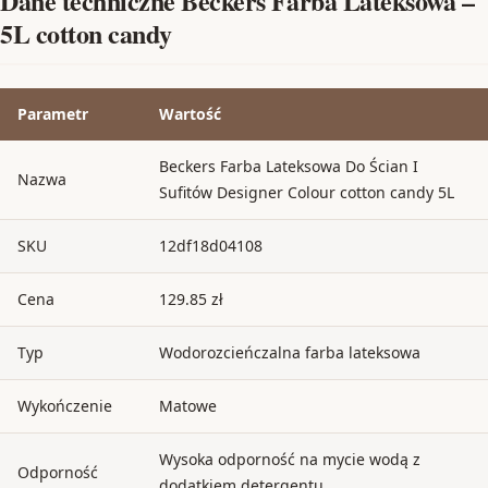
Dane techniczne Beckers Farba Lateksowa –
5L cotton candy
Parametr
Wartość
Beckers Farba Lateksowa Do Ścian I
Nazwa
Sufitów Designer Colour cotton candy 5L
SKU
12df18d04108
Cena
129.85 zł
Typ
Wodorozcieńczalna farba lateksowa
Wykończenie
Matowe
Wysoka odporność na mycie wodą z
Odporność
dodatkiem detergentu